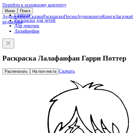
Перейти к основному контенту
Меню
Поиск
Главная
Аудиосказки
Сказки
Раскраски
Песни
Аудиокниги
Книги
Загадки
Раскраски для детей
редактора
Для девочек
Лалафанфан
Раскраска Лалафанфан Гарри Поттер
Скачать
Распечатать
На пол-листа