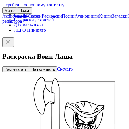
Перейти к основному контенту
Меню
Поиск
Главная
Аудиосказки
Сказки
Раскраски
Песни
Аудиокниги
Книги
Загадки
Раскраски для детей
редактора
Для мальчиков
ЛЕГО Ниндзяго
Раскраска Воин Лаша
Скачать
Распечатать
На пол-листа