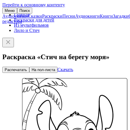
Перейти к основному контенту
Меню
Поиск
Главная
Аудиосказки
Сказки
Раскраски
Песни
Аудиокниги
Книги
Загадки
Раскраски для детей
редактора
Из мультфильмов
Лило и Стич
Раскраска «Стич на берегу моря»
Скачать
Распечатать
На пол-листа