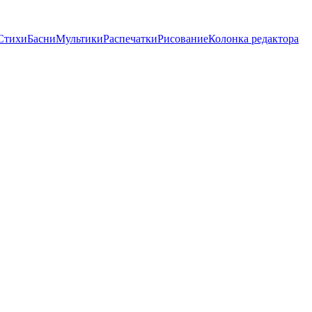
Стихи
Басни
Мультики
Распечатки
Рисование
Колонка редактора