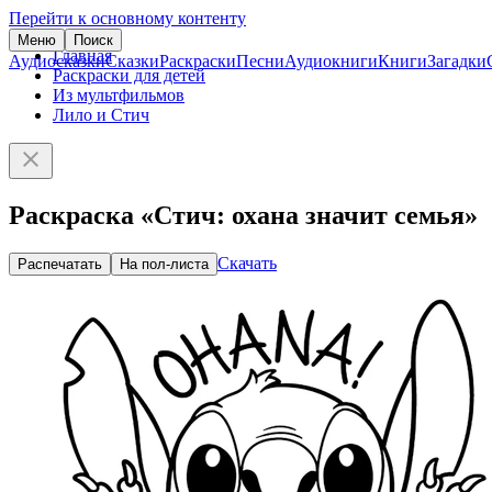
Перейти к основному контенту
Меню
Поиск
Главная
Аудиосказки
Сказки
Раскраски
Песни
Аудиокниги
Книги
Загадки
Раскраски для детей
Из мультфильмов
Лило и Стич
Раскраска «Стич: охана значит семья»
Скачать
Распечатать
На пол-листа