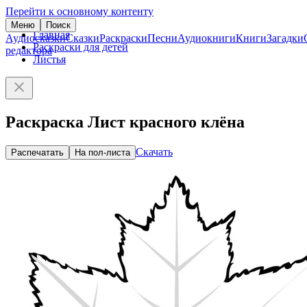
Перейти к основному контенту
Меню
Поиск
Главная
Аудиосказки
Сказки
Раскраски
Песни
Аудиокниги
Книги
Загадки
Раскраски для детей
редактора
Листья
Раскраска Лист красного клёна
Скачать
Распечатать
На пол-листа