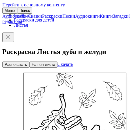
Перейти к основному контенту
Меню
Поиск
Главная
Аудиосказки
Сказки
Раскраски
Песни
Аудиокниги
Книги
Загадки
Раскраски для детей
редактора
Листья
Раскраска Листья дуба и желуди
Скачать
Распечатать
На пол-листа