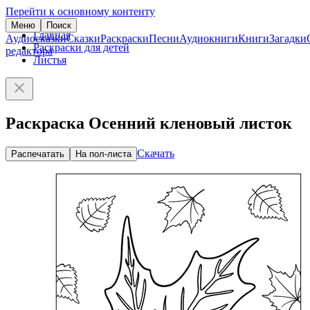
Перейти к основному контенту
Меню
Поиск
Главная
Аудиосказки
Сказки
Раскраски
Песни
Аудиокниги
Книги
Загадки
Раскраски для детей
редактора
Листья
Раскраска Осенний кленовый листок
Скачать
Распечатать
На пол-листа