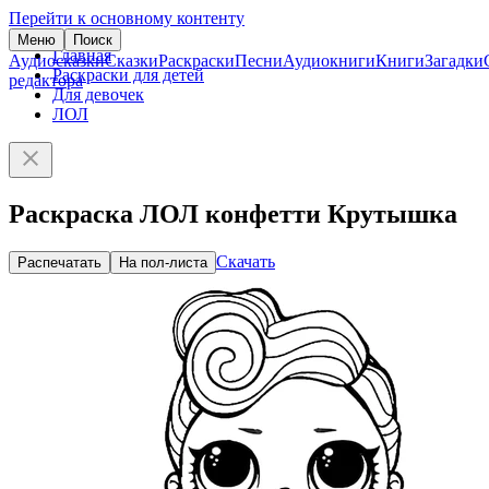
Перейти к основному контенту
Меню
Поиск
Главная
Аудиосказки
Сказки
Раскраски
Песни
Аудиокниги
Книги
Загадки
Раскраски для детей
редактора
Для девочек
ЛОЛ
Раскраска ЛОЛ конфетти Крутышка
Скачать
Распечатать
На пол-листа