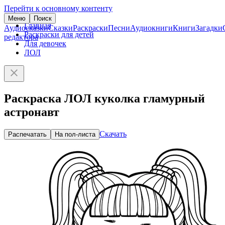
Перейти к основному контенту
Меню
Поиск
Главная
Аудиосказки
Сказки
Раскраски
Песни
Аудиокниги
Книги
Загадки
Раскраски для детей
редактора
Для девочек
ЛОЛ
Раскраска ЛОЛ куколка гламурный
астронавт
Скачать
Распечатать
На пол-листа