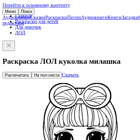
Перейти к основному контенту
Меню
Поиск
Главная
Аудиосказки
Сказки
Раскраски
Песни
Аудиокниги
Книги
Загадки
Раскраски для детей
редактора
Для девочек
ЛОЛ
Раскраска ЛОЛ куколка милашка
Скачать
Распечатать
На пол-листа