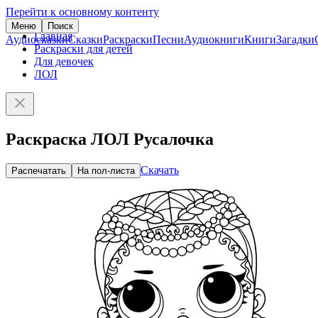
Перейти к основному контенту
Меню
Поиск
Главная
Аудиосказки
Сказки
Раскраски
Песни
Аудиокниги
Книги
Загадки
Раскраски для детей
Для девочек
ЛОЛ
Раскраска ЛОЛ Русалочка
Скачать
Распечатать
На пол-листа