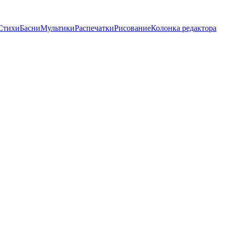
Стихи
Басни
Мультики
Распечатки
Рисование
Колонка редактора