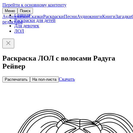
Перейти к основному контенту
Меню
Поиск
Главная
Аудиосказки
Сказки
Раскраски
Песни
Аудиокниги
Книги
Загадки
Раскраски для детей
редактора
Для девочек
ЛОЛ
Раскраска ЛОЛ с волосами Радуга
Рейвер
Скачать
Распечатать
На пол-листа