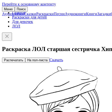
Перейти к основному контенту
Меню
Поиск
Главная
Аудиосказки
Сказки
Раскраски
Песни
Аудиокниги
Книги
Загадки
Раскраски для детей
Для девочек
ЛОЛ
Раскраска ЛОЛ старшая сестричка Хип
Скачать
Распечатать
На пол-листа