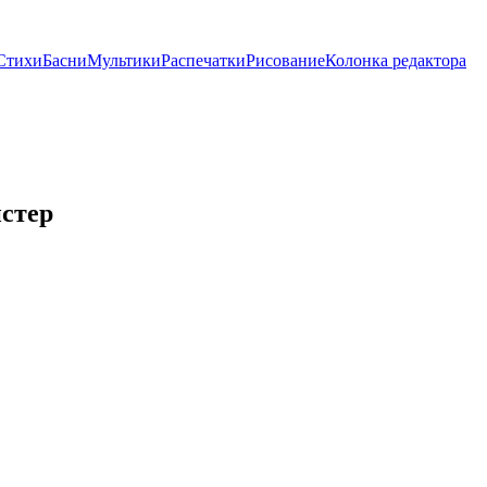
Стихи
Басни
Мультики
Распечатки
Рисование
Колонка редактора
стер