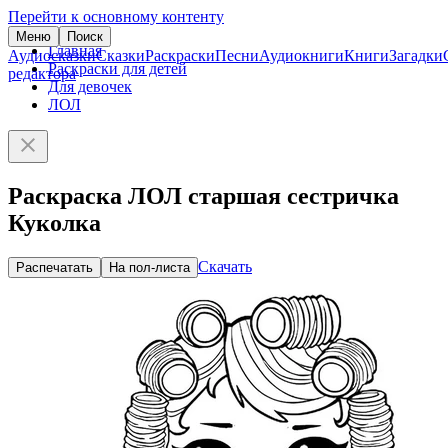
Перейти к основному контенту
Меню
Поиск
Главная
Аудиосказки
Сказки
Раскраски
Песни
Аудиокниги
Книги
Загадки
Раскраски для детей
редактора
Для девочек
ЛОЛ
Раскраска ЛОЛ старшая сестричка
Куколка
Скачать
Распечатать
На пол-листа