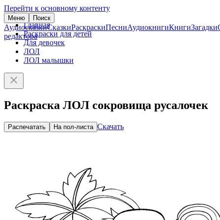
Перейти к основному контенту
Меню
Поиск
Главная
Аудиосказки
Сказки
Раскраски
Песни
Аудиокниги
Книги
Загадки
Раскраски для детей
редактора
Для девочек
ЛОЛ
ЛОЛ малышки
Раскраска ЛОЛ сокровища русалочек
Скачать
Распечатать
На пол-листа