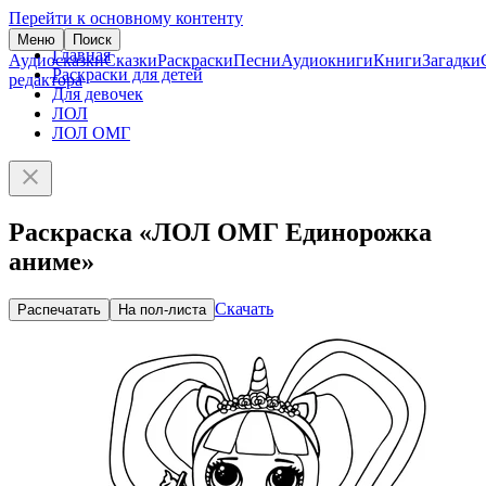
Перейти к основному контенту
Меню
Поиск
Главная
Аудиосказки
Сказки
Раскраски
Песни
Аудиокниги
Книги
Загадки
Раскраски для детей
редактора
Для девочек
ЛОЛ
ЛОЛ ОМГ
Раскраска «ЛОЛ ОМГ Единорожка
аниме»
Скачать
Распечатать
На пол-листа