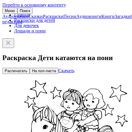
Перейти к основному контенту
Меню
Поиск
Главная
Аудиосказки
Сказки
Раскраски
Песни
Аудиокниги
Книги
Загадки
Раскраски для детей
редактора
Для девочек
Лошади и пони
Раскраска Дети катаются на пони
Скачать
Распечатать
На пол-листа