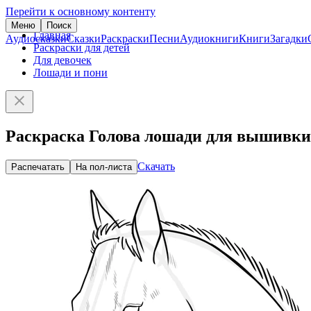
Перейти к основному контенту
Меню
Поиск
Главная
Аудиосказки
Сказки
Раскраски
Песни
Аудиокниги
Книги
Загадки
Раскраски для детей
Для девочек
Лошади и пони
Раскраска Голова лошади для вышивки
Скачать
Распечатать
На пол-листа