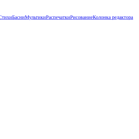
Стихи
Басни
Мультики
Распечатки
Рисование
Колонка редактора