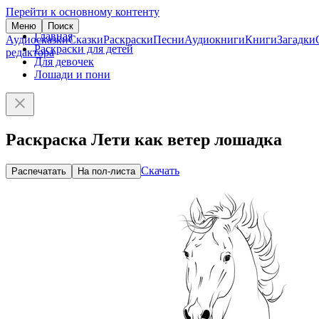
Перейти к основному контенту
Меню
Поиск
Главная
Аудиосказки
Сказки
Раскраски
Песни
Аудиокниги
Книги
Загадки
Раскраски для детей
редактора
Для девочек
Лошади и пони
Раскраска Лети как ветер лошадка
Скачать
Распечатать
На пол-листа