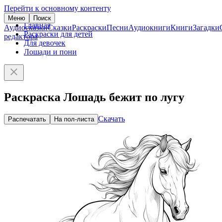
Перейти к основному контенту
Меню
Поиск
Главная
Аудиосказки
Сказки
Раскраски
Песни
Аудиокниги
Книги
Загадки
Раскраски для детей
редактора
Для девочек
Лошади и пони
Раскраска Лошадь бежит по лугу
Скачать
Распечатать
На пол-листа