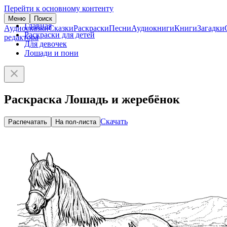
Перейти к основному контенту
Меню
Поиск
Главная
Аудиосказки
Сказки
Раскраски
Песни
Аудиокниги
Книги
Загадки
Раскраски для детей
редактора
Для девочек
Лошади и пони
Раскраска Лошадь и жеребёнок
Скачать
Распечатать
На пол-листа