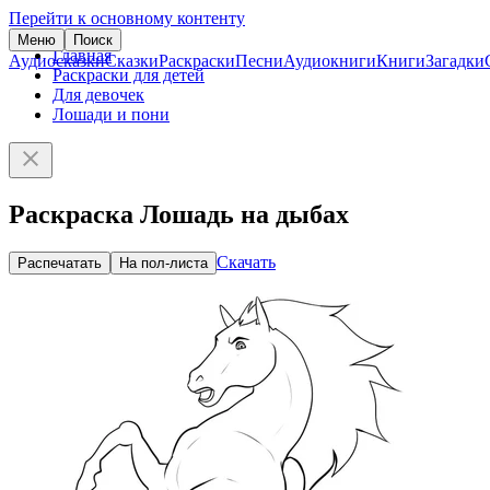
Перейти к основному контенту
Меню
Поиск
Главная
Аудиосказки
Сказки
Раскраски
Песни
Аудиокниги
Книги
Загадки
Раскраски для детей
Для девочек
Лошади и пони
Раскраска Лошадь на дыбах
Скачать
Распечатать
На пол-листа