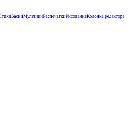
Стихи
Басни
Мультики
Распечатки
Рисование
Колонка редактора