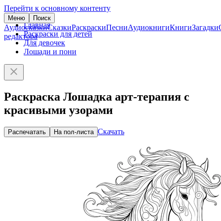
Перейти к основному контенту
Меню
Поиск
Главная
Аудиосказки
Сказки
Раскраски
Песни
Аудиокниги
Книги
Загадки
Раскраски для детей
редактора
Для девочек
Лошади и пони
Раскраска Лошадка арт-терапия с
красивыми узорами
Скачать
Распечатать
На пол-листа