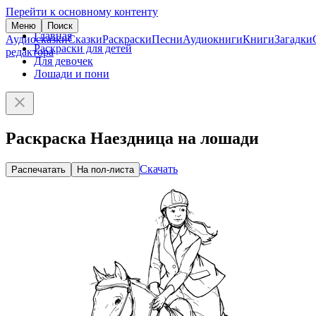
Перейти к основному контенту
Меню
Поиск
Главная
Аудиосказки
Сказки
Раскраски
Песни
Аудиокниги
Книги
Загадки
Раскраски для детей
редактора
Для девочек
Лошади и пони
Раскраска Наездница на лошади
Скачать
Распечатать
На пол-листа