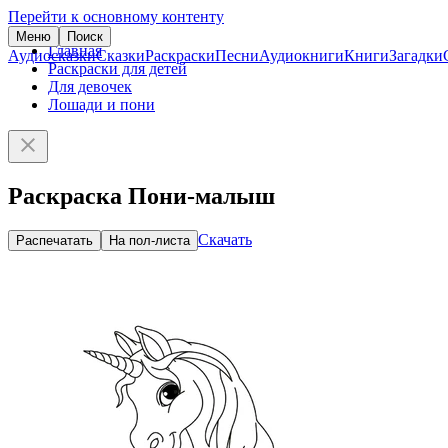
Перейти к основному контенту
Меню
Поиск
Главная
Аудиосказки
Сказки
Раскраски
Песни
Аудиокниги
Книги
Загадки
Раскраски для детей
Для девочек
Лошади и пони
Раскраска Пони-малыш
Скачать
Распечатать
На пол-листа