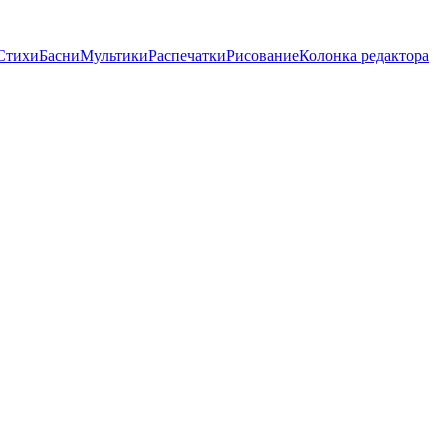
Стихи
Басни
Мультики
Распечатки
Рисование
Колонка редактора