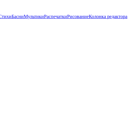
Стихи
Басни
Мультики
Распечатки
Рисование
Колонка редактора