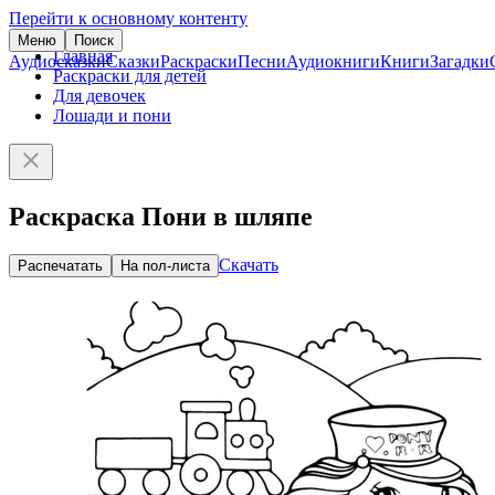
Перейти к основному контенту
Меню
Поиск
Главная
Аудиосказки
Сказки
Раскраски
Песни
Аудиокниги
Книги
Загадки
Раскраски для детей
Для девочек
Лошади и пони
Раскраска Пони в шляпе
Скачать
Распечатать
На пол-листа