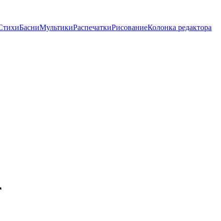
Стихи
Басни
Мультики
Распечатки
Рисование
Колонка редактора