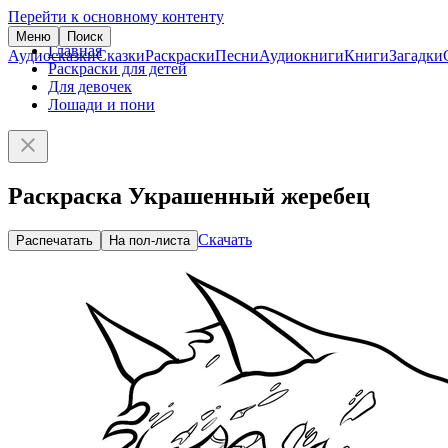
Перейти к основному контенту
Меню
Поиск
Главная
Аудиосказки
Сказки
Раскраски
Песни
Аудиокниги
Книги
Загадки
Раскраски для детей
Для девочек
Лошади и пони
Раскраска Украшенный жеребец
Скачать
Распечатать
На пол-листа