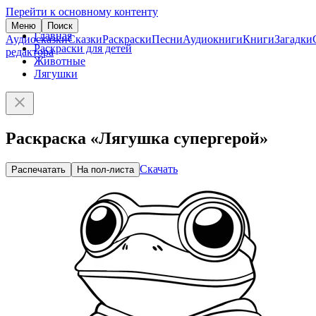
Перейти к основному контенту
Меню
Поиск
Главная
Аудиосказки
Сказки
Раскраски
Песни
Аудиокниги
Книги
Загадки
Раскраски для детей
редактора
Животные
Лягушки
Раскраска «Лягушка супергерой»
Скачать
Распечатать
На пол-листа