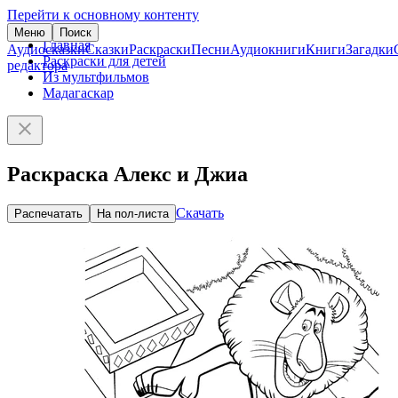
Перейти к основному контенту
Меню
Поиск
Главная
Аудиосказки
Сказки
Раскраски
Песни
Аудиокниги
Книги
Загадки
Раскраски для детей
редактора
Из мультфильмов
Мадагаскар
Раскраска Алекс и Джиа
Скачать
Распечатать
На пол-листа