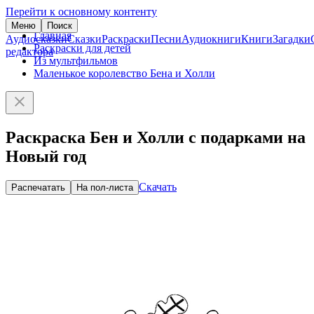
Перейти к основному контенту
Меню
Поиск
Главная
Аудиосказки
Сказки
Раскраски
Песни
Аудиокниги
Книги
Загадки
Раскраски для детей
редактора
Из мультфильмов
Маленькое королевство Бена и Холли
Раскраска Бен и Холли с подарками на
Новый год
Скачать
Распечатать
На пол-листа