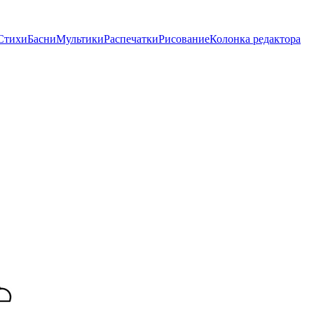
Стихи
Басни
Мультики
Распечатки
Рисование
Колонка редактора