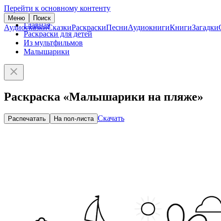
Перейти к основному контенту
Меню
Поиск
Главная
Аудиосказки
Сказки
Раскраски
Песни
Аудиокниги
Книги
Загадки
Раскраски для детей
Из мультфильмов
Малышарики
Раскраска «Малышарики на пляже»
Скачать
Распечатать
На пол-листа