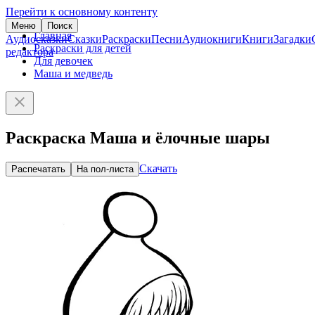
Перейти к основному контенту
Меню
Поиск
Главная
Аудиосказки
Сказки
Раскраски
Песни
Аудиокниги
Книги
Загадки
Раскраски для детей
редактора
Для девочек
Маша и медведь
Раскраска Маша и ёлочные шары
Скачать
Распечатать
На пол-листа