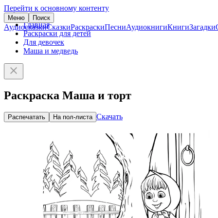
Перейти к основному контенту
Меню
Поиск
Главная
Аудиосказки
Сказки
Раскраски
Песни
Аудиокниги
Книги
Загадки
Раскраски для детей
Для девочек
Маша и медведь
Раскраска Маша и торт
Скачать
Распечатать
На пол-листа