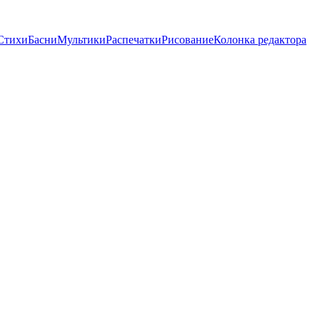
Стихи
Басни
Мультики
Распечатки
Рисование
Колонка редактора