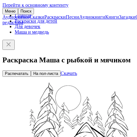
Перейти к основному контенту
Меню
Поиск
Главная
Аудиосказки
Сказки
Раскраски
Песни
Аудиокниги
Книги
Загадки
Раскраски для детей
редактора
Для девочек
Маша и медведь
Раскраска Маша с рыбкой и мячиком
Скачать
Распечатать
На пол-листа