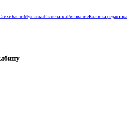
Стихи
Басни
Мультики
Распечатки
Рисование
Колонка редактора
рыбину