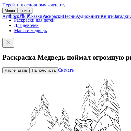
Перейти к основному контенту
Меню
Поиск
Главная
Аудиосказки
Сказки
Раскраски
Песни
Аудиокниги
Книги
Загадки
Раскраски для детей
Для девочек
Маша и медведь
Раскраска Медведь поймал огромную 
Скачать
Распечатать
На пол-листа