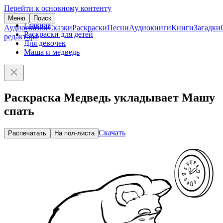
Перейти к основному контенту
Меню
Поиск
Главная
Аудиосказки
Сказки
Раскраски
Песни
Аудиокниги
Книги
Загадки
Раскраски для детей
редактора
Для девочек
Маша и медведь
Раскраска Медведь укладывает Машу
спать
Скачать
Распечатать
На пол-листа