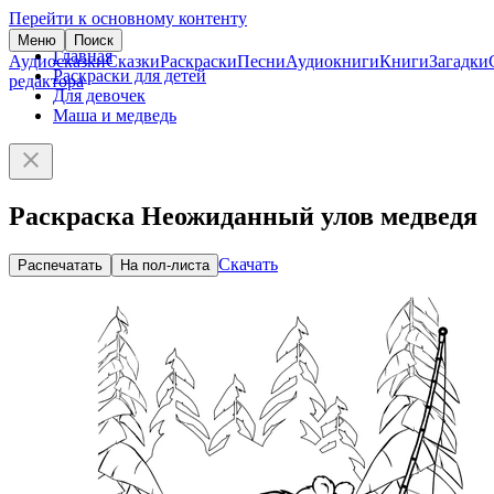
Перейти к основному контенту
Меню
Поиск
Главная
Аудиосказки
Сказки
Раскраски
Песни
Аудиокниги
Книги
Загадки
Раскраски для детей
редактора
Для девочек
Маша и медведь
Раскраска Неожиданный улов медведя
Скачать
Распечатать
На пол-листа