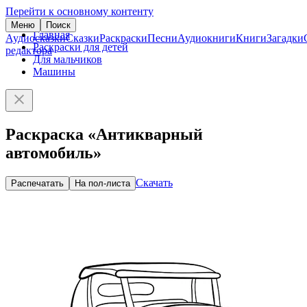
Перейти к основному контенту
Меню
Поиск
Главная
Аудиосказки
Сказки
Раскраски
Песни
Аудиокниги
Книги
Загадки
Раскраски для детей
редактора
Для мальчиков
Машины
Раскраска «Антикварный
автомобиль»
Скачать
Распечатать
На пол-листа