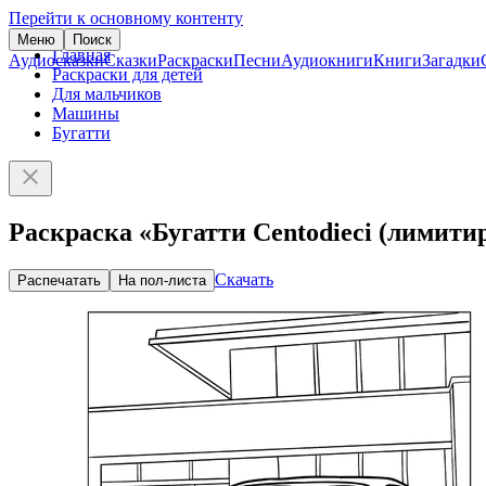
Перейти к основному контенту
Меню
Поиск
Главная
Аудиосказки
Сказки
Раскраски
Песни
Аудиокниги
Книги
Загадки
Раскраски для детей
Для мальчиков
Машины
Бугатти
Раскраска «Бугатти Centodieci (лимитир
Скачать
Распечатать
На пол-листа