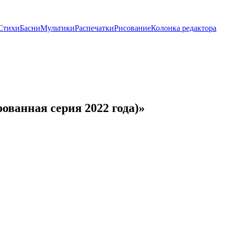
Стихи
Басни
Мультики
Распечатки
Рисование
Колонка редактора
ованная серия 2022 года)»