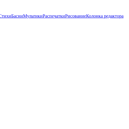
Стихи
Басни
Мультики
Распечатки
Рисование
Колонка редактора