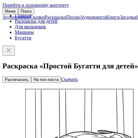
Перейти к основному контенту
Меню
Поиск
Главная
Аудиосказки
Сказки
Раскраски
Песни
Аудиокниги
Книги
Загадки
Раскраски для детей
Для мальчиков
Машины
Бугатти
Раскраска «Простой Бугатти для детей»
Скачать
Распечатать
На пол-листа