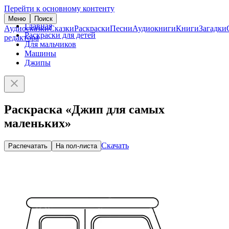
Перейти к основному контенту
Меню
Поиск
Главная
Аудиосказки
Сказки
Раскраски
Песни
Аудиокниги
Книги
Загадки
Раскраски для детей
редактора
Для мальчиков
Машины
Джипы
Раскраска «Джип для самых
маленьких»
Скачать
Распечатать
На пол-листа