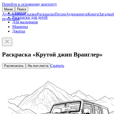
Перейти к основному контенту
Меню
Поиск
Главная
Аудиосказки
Сказки
Раскраски
Песни
Аудиокниги
Книги
Загадки
Раскраски для детей
редактора
Для мальчиков
Машины
Джипы
Раскраска «Крутой джип Вранглер»
Скачать
Распечатать
На пол-листа