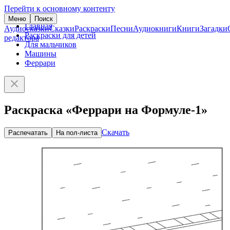
Перейти к основному контенту
Меню
Поиск
Главная
Аудиосказки
Сказки
Раскраски
Песни
Аудиокниги
Книги
Загадки
Раскраски для детей
редактора
Для мальчиков
Машины
Феррари
Раскраска «Феррари на Формуле-1»
Скачать
Распечатать
На пол-листа