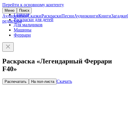
Перейти к основному контенту
Меню
Поиск
Главная
Аудиосказки
Сказки
Раскраски
Песни
Аудиокниги
Книги
Загадки
Раскраски для детей
редактора
Для мальчиков
Машины
Феррари
Раскраска «Легендарный Феррари
F40»
Скачать
Распечатать
На пол-листа