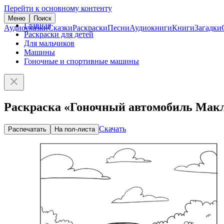
Перейти к основному контенту
Меню
Поиск
Главная
Аудиосказки
Сказки
Раскраски
Песни
Аудиокниги
Книги
Загадки
Раскраски для детей
Для мальчиков
Машины
Гоночные и спортивные машины
Раскраска «Гоночный автомобиль Макл
Скачать
Распечатать
На пол-листа