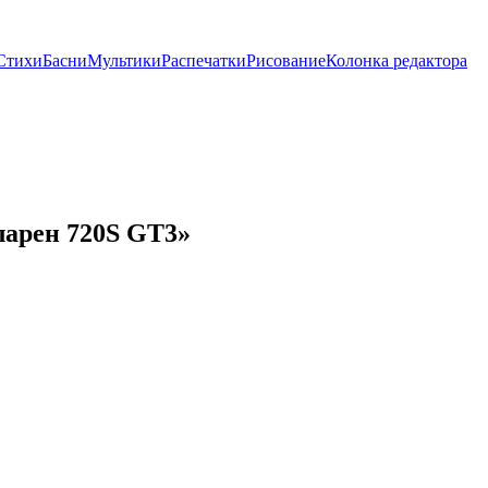
Стихи
Басни
Мультики
Распечатки
Рисование
Колонка редактора
арен 720S GT3»