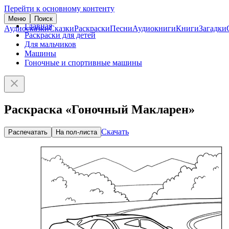
Перейти к основному контенту
Меню
Поиск
Главная
Аудиосказки
Сказки
Раскраски
Песни
Аудиокниги
Книги
Загадки
Раскраски для детей
Для мальчиков
Машины
Гоночные и спортивные машины
Раскраска «Гоночный Макларен»
Скачать
Распечатать
На пол-листа