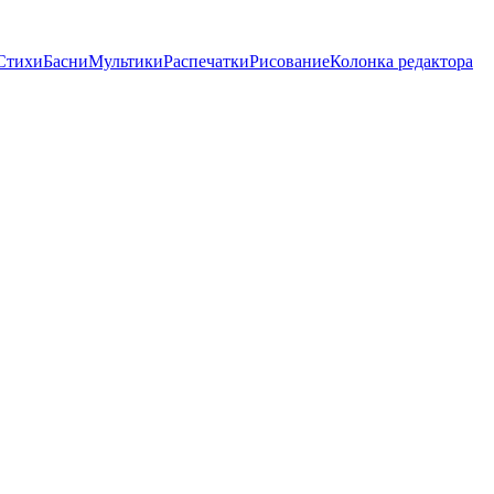
Стихи
Басни
Мультики
Распечатки
Рисование
Колонка редактора