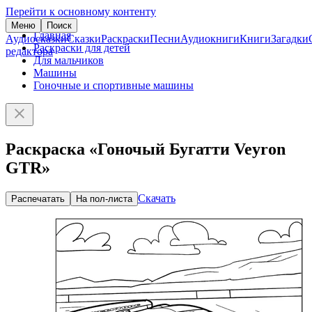
Перейти к основному контенту
Меню
Поиск
Главная
Аудиосказки
Сказки
Раскраски
Песни
Аудиокниги
Книги
Загадки
Раскраски для детей
редактора
Для мальчиков
Машины
Гоночные и спортивные машины
Раскраска «Гоночый Бугатти Veyron
GTR»
Скачать
Распечатать
На пол-листа