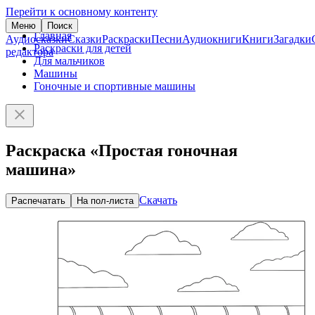
Перейти к основному контенту
Меню
Поиск
Главная
Аудиосказки
Сказки
Раскраски
Песни
Аудиокниги
Книги
Загадки
Раскраски для детей
редактора
Для мальчиков
Машины
Гоночные и спортивные машины
Раскраска «Простая гоночная
машина»
Скачать
Распечатать
На пол-листа