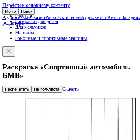
Перейти к основному контенту
Меню
Поиск
Главная
Аудиосказки
Сказки
Раскраски
Песни
Аудиокниги
Книги
Загадки
Раскраски для детей
редактора
Для мальчиков
Машины
Гоночные и спортивные машины
Раскраска «Спортивный автомобиль
БМВ»
Скачать
Распечатать
На пол-листа