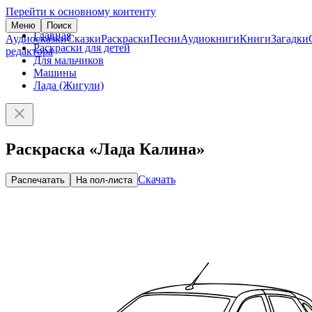
Перейти к основному контенту
Меню
Поиск
Главная
Аудиосказки
Сказки
Раскраски
Песни
Аудиокниги
Книги
Загадки
Раскраски для детей
редактора
Для мальчиков
Машины
Лада (Жигули)
Раскраска «Лада Калина»
Скачать
Распечатать
На пол-листа